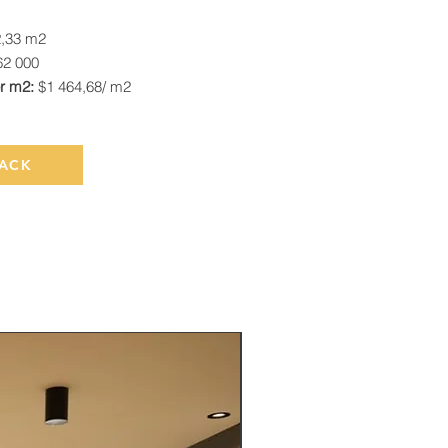
2,33 m2
62 000
er m2:
$1 464,68/ m2
ACK
Rented