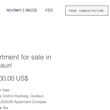
NOVINKY Z GRUZIE
VÍCE
FREE CONSULTATION
tment for sale in
auri
Cena
00,00 US$
r Sale
:
District Kazbegi, Gudauri,
UDAURI Apartment Complex
e:
Yes