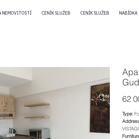
A NEMOVITOSTÍ
CENÍK SLUŽEB
CENÍK SLUŽEB
NABÍDKA
Apar
Gud
62 0
Type:
Fo
Address
VISTAG
Furnitur