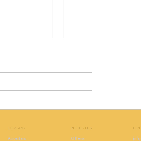
n 2021: Vývoz
AirBaltic obnoví spojení
 vína vzrostl o
Riga-Tbilisi
COMPANY
RESOURCES
CON
About us
Offers
inf