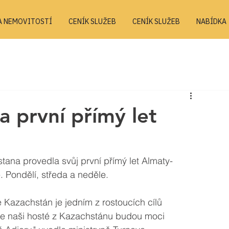
A NEMOVITOSTÍ
CENÍK SLUŽEB
CENÍK SLUŽEB
NABÍDKA
a první přímý let
tana provedla svůj první přímý let Almaty-
ě. Pondělí, středa a neděle. 
 Kazachstán je jedním z rostoucích cílů 
že naši hosté z Kazachstánu budou moci 