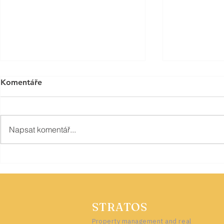
Komentáře
Napsat komentář...
Cena zemního plynu se od 1.
Leden-dube
června v Tbilisi zvýší.
gruzínského
15%
STRATOS
Property management and real