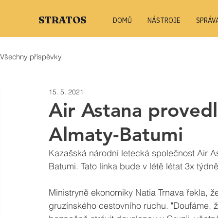
STRATOS
DOMŮ
NÁSTROJE
SPRÁV
Všechny příspěvky
15. 5. 2021
Air Astana provedl
Almaty-Batumi
Kazašská národní letecká společnost Air As
Batumi. Tato linka bude v létě létat 3x týdn
Ministryně ekonomiky Natia Trnava řekla, že
gruzínského cestovního ruchu. "Doufáme, 